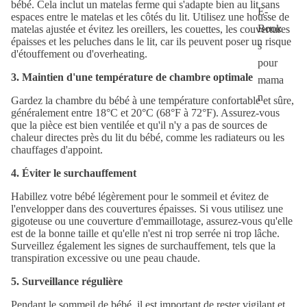
bébé. Cela inclut un matelas ferme qui s'adapte bien au lit sans
E-
espaces entre le matelas et les côtés du lit. Utilisez une housse de
Book
matelas ajustée et évitez les oreillers, les couettes, les couvertures
épaisses et les peluches dans le lit, car ils peuvent poser un risque
s
d'étouffement ou d'overheating.
pour
3. Maintien d'une température de chambre optimale
mama
n
Gardez la chambre du bébé à une température confortable et sûre,
généralement entre 18°C et 20°C (68°F à 72°F). Assurez-vous
que la pièce est bien ventilée et qu'il n'y a pas de sources de
chaleur directes près du lit du bébé, comme les radiateurs ou les
chauffages d'appoint.
4. Éviter le surchauffement
Habillez votre bébé légèrement pour le sommeil et évitez de
l'envelopper dans des couvertures épaisses. Si vous utilisez une
gigoteuse ou une couverture d'emmaillotage, assurez-vous qu'elle
est de la bonne taille et qu'elle n'est ni trop serrée ni trop lâche.
Surveillez également les signes de surchauffement, tels que la
transpiration excessive ou une peau chaude.
5. Surveillance régulière
Pendant le sommeil de bébé, il est important de rester vigilant et