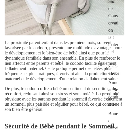
Sac
de
Cons
ervati
on
lait
La proximité parent-enfant dans les premiers mois, souvent
mater
favorisée par le cododo, présente une multitude d'avantages pour
nel
le développement et le bien-être de bébé ainsi que pour la
dynamique familiale dans son ensemble. En plus de renforcer le
lien affectif entre parents et bébé, le cododo facilite également
Sphèr
l'allaitement maternel. Cette pratique permet des tétées plus
e Bébé
fréquentes et plus pratiques, favorisant ainsi la production de lait
maternel et le développement d'une relation d'allaitement saine.
Anne
De plus, le cododo offre à bébé un sentiment de sécurité et de
au de
réconfort, réduisant ainsi son stress et son anxiété. La proximité
dentit
physique avec les parents pendant le sommeil favorise également
ion
un sommeil plus paisible et régulier pour bébé, ce qui contribue à
son bien-être général.
Boué
e
Sécurité de Bébé pendant le Sommeil
Bébé