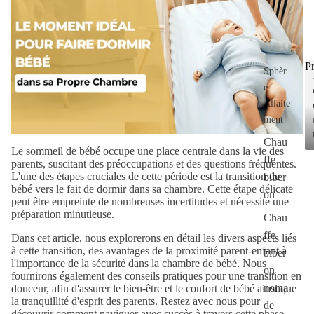
Pr
Sphèr
e
Allaite
ment
Chau
Le sommeil de bébé occupe une place centrale dans la vie des
ffe
parents, suscitant des préoccupations et des questions fréquentes.
L'une des étapes cruciales de cette période est la transition de
biber
bébé vers le fait de dormir dans sa chambre. Cette étape délicate
on
peut être empreinte de nombreuses incertitudes et nécessite une
préparation minutieuse.
Chau
ffe
Dans cet article, nous explorerons en détail les divers aspects liés
à cette transition, des avantages de la proximité parent-enfant à
biber
l'importance de la sécurité dans la chambre de bébé. Nous
on
fournirons également des conseils pratiques pour une transition en
noma
douceur, afin d'assurer le bien-être et le confort de bébé ainsi que
la tranquillité d'esprit des parents. Restez avec nous pour
de
découvrir comment naviguer avec succès à travers cette phase