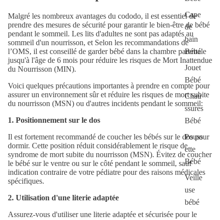
Cape
Malgré les nombreux avantages du cododo, il est essentiel de
prendre des mesures de sécurité pour garantir le bien-être de bébé
de
pendant le sommeil. Les lits d'adultes ne sont pas adaptés au
bain
sommeil d'un nourrisson, et Selon les recommandations de
l’OMS, il est conseillé de garder bébé dans la chambre parentale
Bébé
jusqu'à l'âge de 6 mois pour réduire les risques de Mort Inattendue
Jouet
du Nourrisson (MIN).
Bébé
Voici quelques précautions importantes à prendre en compte
pour
assurer un environnement sûr et réduire les risques de mort subite
Chau
du nourrisson (MSN) ou d'autres incidents pendant le sommeil:
ssures
1. Positionnement sur le dos
Bébé
Il est fortement recommandé de coucher les bébés sur le dos pour
Pouss
dormir. Cette position réduit considérablement le risque de
ette
syndrome de mort subite du nourrisson (MSN). Évitez de coucher
Bébé
le bébé sur le ventre ou sur le côté pendant le sommeil, sauf
indication contraire de votre pédiatre pour des raisons médicales
Veille
spécifiques.
use
2. Utilisation d'une literie adaptée
bébé
Assurez-vous d'utiliser une literie adaptée et sécurisée pour le