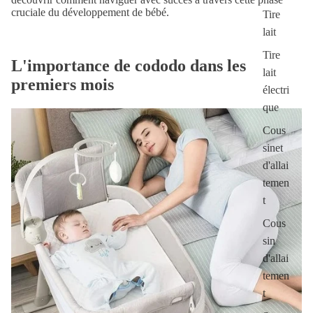
cruciale du développement de bébé.
Tire
lait
Tire
L'importance de cododo dans les
lait
premiers mois
électri
que
Cous
sinet
d'allai
temen
t
Cous
sin
d'allai
temen
t